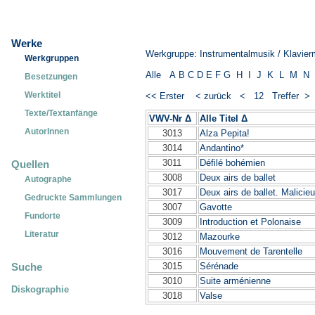
Werke
Werkgruppe: Instrumentalmusik / Klavier
Werkgruppen
Alle
A
B
C
D
E
F
G
H
I
J
K
L
M
N
Besetzungen
Werktitel
<< Erster
< zurück
< 12 Treffer 
Texte/Textanfänge
VWV-Nr Δ
Alle Titel Δ
_____________
AutorInnen
3013
Alza Pepita!
3014
Andantino*
3011
Défilé bohémien
Quellen
3008
Deux airs de ballet
Autographe
3017
Deux airs de ballet. Malicie
Gedruckte Sammlungen
3007
Gavotte
Fundorte
3009
Introduction et Polonaise
Literatur
3012
Mazourke
3016
Mouvement de Tarentelle
3015
Sérénade
Suche
3010
Suite arménienne
Diskographie
3018
Valse