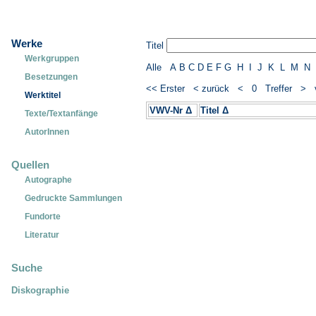
Werke
Titel
Werkgruppen
Alle
A
B
C
D
E
F
G
H
I
J
K
L
M
N
Besetzungen
<< Erster
< zurück
< 0 Treffer >
Werktitel
VWV-Nr Δ
Titel Δ
Texte/Textanfänge
AutorInnen
Quellen
Autographe
Gedruckte Sammlungen
Fundorte
Literatur
Suche
Diskographie