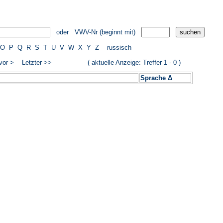
oder VWV-Nr (beginnt mit)
O
P
Q
R
S
T
U
V
W
X
Y
Z
russisch
vor >
Letzter >>
( aktuelle Anzeige: Treffer 1 - 0 )
Sprache Δ