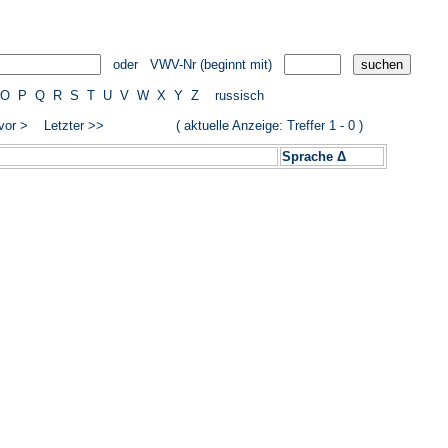
oder VWV-Nr (beginnt mit)
O
P
Q
R
S
T
U
V
W
X
Y
Z
russisch
vor >
Letzter >>
( aktuelle Anzeige: Treffer 1 - 0 )
Sprache Δ