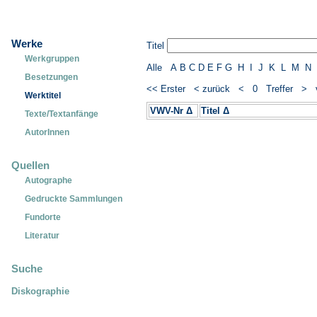
Werke
Titel
Werkgruppen
Alle
A
B
C
D
E
F
G
H
I
J
K
L
M
N
Besetzungen
<< Erster
< zurück
< 0 Treffer >
Werktitel
VWV-Nr Δ
Titel Δ
Texte/Textanfänge
AutorInnen
Quellen
Autographe
Gedruckte Sammlungen
Fundorte
Literatur
Suche
Diskographie