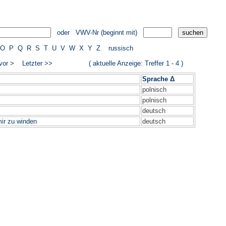
oder VWV-Nr (beginnt mit)
O
P
Q
R
S
T
U
V
W
X
Y
Z
russisch
vor >
Letzter >>
( aktuelle Anzeige: Treffer 1 - 4 )
Sprache Δ
polnisch
polnisch
deutsch
ir zu winden
deutsch