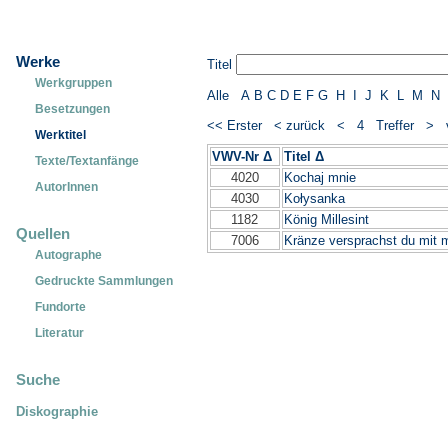
Werke
Titel
Werkgruppen
Alle
A
B
C
D
E
F
G
H
I
J
K
L
M
N
Besetzungen
<< Erster
< zurück
< 4 Treffer >
Werktitel
VWV-Nr Δ
Titel Δ
Texte/Textanfänge
4020
Kochaj mnie
AutorInnen
4030
Kołysanka
1182
König Millesint
Quellen
7006
Kränze versprachst du mit m
Autographe
Gedruckte Sammlungen
Fundorte
Literatur
Suche
Diskographie