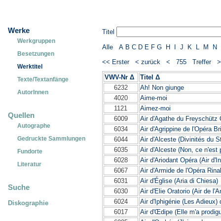
Werke
Titel
Werkgruppen
Alle
A
B
C
D
E
F
G
H
I
J
K
L
M
N
Besetzungen
<< Erster
< zurück
< 755 Treffer
Werktitel
VWV-Nr Δ
Titel Δ
Texte/Textanfänge
6232
Ah! Non giunge
AutorInnen
4020
Aime-moi
1121
Aimez-moi
Quellen
6009
Air d'Agathe du Freyschütz
Autographe
6034
Air d'Agrippine de l'Opéra Br
Gedruckte Sammlungen
6044
Air d'Alceste (Divinités du S
6035
Air d'Alceste (Non, ce n'est 
Fundorte
6028
Air d'Ariodant Opéra (Air d'I
Literatur
6067
Air d'Armide de l'Opéra Rina
6031
Air d'Église (Aria di Chiesa)
Suche
6030
Air d'Elie Oratorio (Air de l'
6024
Air d'Iphigénie (Les Adieux)
Diskographie
6017
Air d'Œdipe (Elle m'a prodi