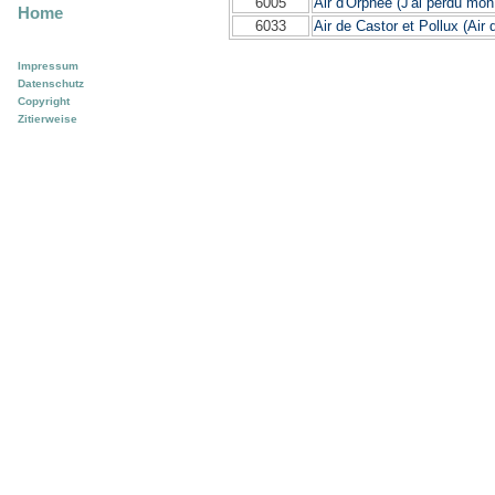
6005
Air d'Orphée (J'ai perdu mo
Home
6033
Air de Castor et Pollux (Air 
Impressum
Datenschutz
Copyright
Zitierweise