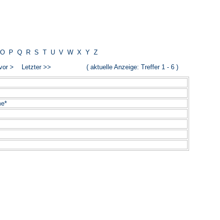
O
P
Q
R
S
T
U
V
W
X
Y
Z
vor >
Letzter >>
( aktuelle Anzeige: Treffer 1 - 6 )
______________________________________
me*