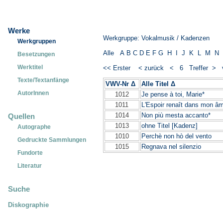
Werke
Werkgruppe: Vokalmusik / Kadenzen
Werkgruppen
Alle
A
B
C
D
E
F
G
H
I
J
K
L
M
N
Besetzungen
Werktitel
<< Erster
< zurück
< 6 Treffer >
Texte/Textanfänge
VWV-Nr Δ
Alle Titel Δ
_____________
AutorInnen
1012
Je pense à toi, Marie*
1011
L'Espoir renaît dans mon â
1014
Non più mesta accanto*
Quellen
1013
ohne Titel [Kadenz]
Autographe
1010
Perchè non hò del vento
Gedruckte Sammlungen
1015
Regnava nel silenzio
Fundorte
Literatur
Suche
Diskographie