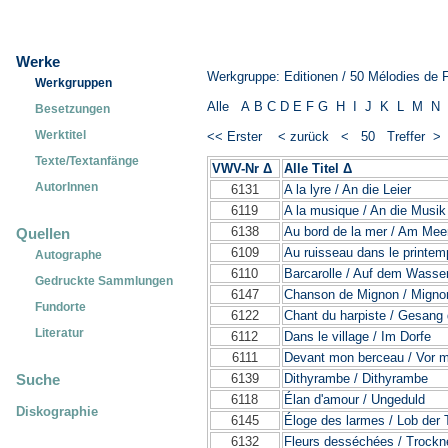
Werke
Werkgruppe: Editionen / 50 Mélodies de 
Werkgruppen
Alle
A
B
C
D
E
F
G
H
I
J
K
L
M
N
Besetzungen
Werktitel
<< Erster
< zurück
< 50 Treffer 
Texte/Textanfänge
VWV-Nr Δ
Alle Titel Δ
_____________
AutorInnen
6131
A la lyre / An die Leier
6119
A la musique / An die Musik
6138
Au bord de la mer / Am Mee
Quellen
6109
Au ruisseau dans le printem
Autographe
6110
Barcarolle / Auf dem Wasse
Gedruckte Sammlungen
6147
Chanson de Mignon / Migno
Fundorte
6122
Chant du harpiste / Gesang 
Literatur
6112
Dans le village / Im Dorfe
6111
Devant mon berceau / Vor 
6139
Dithyrambe / Dithyrambe
Suche
6118
Élan d'amour / Ungeduld
Diskographie
6145
Éloge des larmes / Lob der
6132
Fleurs desséchées / Trock