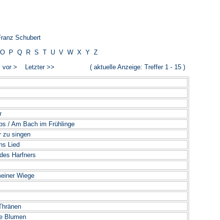
Franz Schubert
O
P
Q
R
S
T
U
V
W
X
Y
Z
>
vor >
Letzter >>
( aktuelle Anzeige: Treffer 1 - 15 )
______________________________________
r
ps / Am Bach im Frühlinge
r zu singen
ns Lied
des Harfners
meiner Wiege
 Thränen
ne Blumen