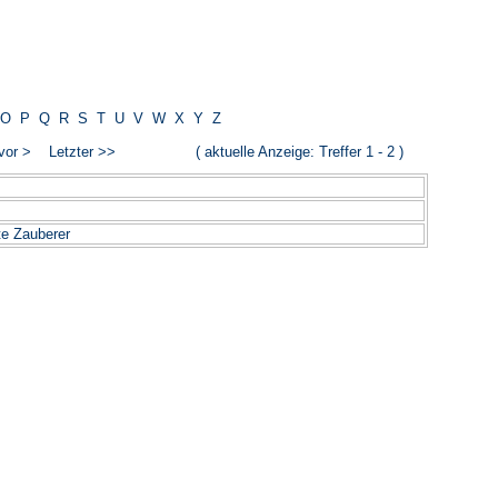
O
P
Q
R
S
T
U
V
W
X
Y
Z
vor >
Letzter >>
( aktuelle Anzeige: Treffer 1 - 2 )
___________________________________________
zte Zauberer