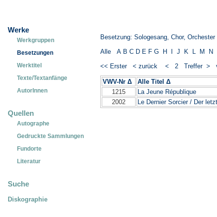
Werke
Besetzung: Sologesang, Chor, Orchester
Werkgruppen
Alle
A
B
C
D
E
F
G
H
I
J
K
L
M
N
Besetzungen
Werktitel
<< Erster
< zurück
< 2 Treffer >
Texte/Textanfänge
VWV-Nr Δ
Alle Titel Δ
_____________
AutorInnen
1215
La Jeune République
2002
Le Dernier Sorcier / Der let
Quellen
Autographe
Gedruckte Sammlungen
Fundorte
Literatur
Suche
Diskographie