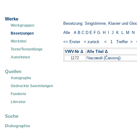
Werke
Besetzung: Singstimme, Klavier und Glo
Werkgruppen
Alle
A
B
C
D
E
F
G
H
I
J
K
L
M
N
Besetzungen
Werktitel
<< Erster
< zurück
< 1 Treffer >
Texte/Textanfänge
VWV-Nr Δ
Alle Titel Δ
_____________
AutorInnen
1172
Часовой (Časovoj)
Quellen
Autographe
Gedruckte Sammlungen
Fundorte
Literatur
Suche
Diskographie