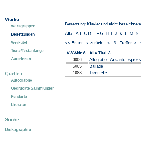
Werke
Besetzung: Klavier und nicht bezeichnet
Werkgruppen
Alle
A
B
C
D
E
F
G
H
I
J
K
L
M
N
Besetzungen
Werktitel
<< Erster
< zurück
< 3 Treffer >
Texte/Textanfänge
VWV-Nr Δ
Alle Titel Δ
_____________
AutorInnen
3006
Allegretto - Andante espress
5005
Ballade
1088
Tarentelle
Quellen
Autographe
Gedruckte Sammlungen
Fundorte
Literatur
Suche
Diskographie