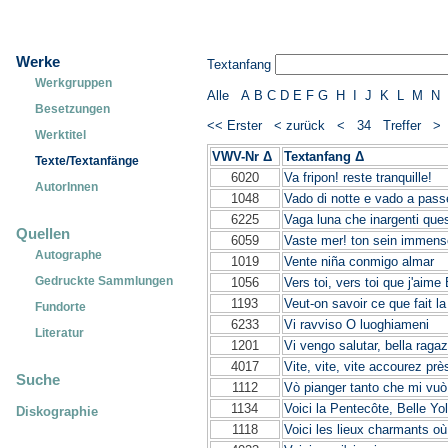
Werke
Textanfang
Werkgruppen
Alle
A
B
C
D
E
F
G
H
I
J
K
L
M
N
Besetzungen
<< Erster
< zurück
< 34 Treffer 
Werktitel
VWV-Nr Δ
Textanfang Δ
Texte/Textanfänge
6020
Va fripon! reste tranquille!
AutorInnen
1048
Vado di notte e vado a pass
6225
Vaga luna che inargenti ques
Quellen
6059
Vaste mer! ton sein immens
Autographe
1019
Vente niña conmigo almar
Gedruckte Sammlungen
1056
Vers toi, vers toi que j'aim
1193
Veut-on savoir ce que fait la
Fundorte
6233
Vi ravviso O luoghiameni
Literatur
1201
Vi vengo salutar, bella raga
4017
Vite, vite, vite accourez pr
Suche
1112
Vò pianger tanto che mi vuò 
1134
Voici la Pentecôte, Belle Yol
Diskographie
1118
Voici les lieux charmants o