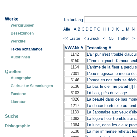
Werke
Textanfang
Werkgruppen
Alle
A
B
C
D
E
F
G
H
I
J
K
L
M
N
Besetzungen
<< Erster
< zurück
< 55 Treffer 
Werktitel
VWV-Nr Δ
Textanfang Δ
Texte/Textanfänge
1142
L'air pur n'est troublé d'aucun
AutorInnen
6150
L'âme saignant d'amour seul
1164
L'arôme de la fleur a perdu 
Quellen
7001
L'eau mugissante monte éc
Autographe
6146
L'orage en nos bois se déch
Gedruckte Sammlungen
6136
Là bas le ciel me parait [!] fi
6103
Là bas, près du village
Fundorte
4026
La beauté dans ce bas mon
Literatur
1217
La douce tourterelle au fond
1130
La Japonaise aux yeux d'éb
Suche
1082
La légère fleur tremble sur s
1084
La lune, dans les cieux pro
Diskographie
6138
La mer immense reflétait les