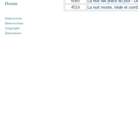
6060
La nuit fait place au jour -
Home
4014
La nuit monte, tiède et som
Impressum
Datenschutz
Copyright
Zitierweise