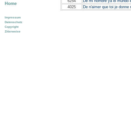
6254
De mi nombre ya el mundo 
Home
4025
De n'aimer que toi je donne 
Impressum
Datenschutz
Copyright
Zitierweise