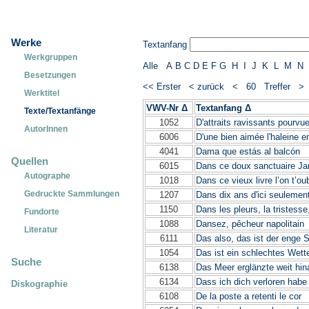
Werke
Textanfang
Werkgruppen
Alle
A
B
C
D
E
F
G
H
I
J
K
L
M
N
Besetzungen
<< Erster
< zurück
< 60 Treffer 
Werktitel
VWV-Nr Δ
Textanfang Δ
Texte/Textanfänge
1052
D'attraits ravissants pourvu
AutorInnen
6006
D'une bien aimée l'haleine
4041
Dama que estás al balcón
Quellen
6015
Dans ce doux sanctuaire Ja
Autographe
1018
Dans ce vieux livre l’on t’oub
Gedruckte Sammlungen
1207
Dans dix ans d'ici seulemen
1150
Dans les pleurs, la tristesse
Fundorte
1088
Dansez, pêcheur napolitain
Literatur
6111
Das also, das ist der enge 
1054
Das ist ein schlechtes Wette
Suche
6138
Das Meer erglänzte weit hin
6134
Dass ich dich verloren habe
Diskographie
6108
De la poste a retenti le cor