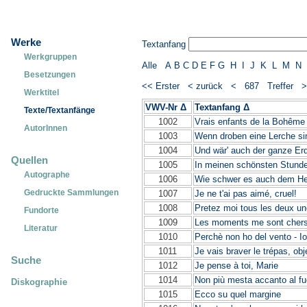
Werke
Textanfang
Werkgruppen
Alle
A
B
C
D
E
F
G
H
I
J
K
L
M
N
Besetzungen
<< Erster
< zurück
< 687 Treffer
Werktitel
VWV-Nr Δ
Textanfang Δ
Texte/Textanfänge
1002
Vrais enfants de la Bohême
AutorInnen
1003
Wenn droben eine Lerche si
1004
Und wär' auch der ganze Er
Quellen
1005
In meinen schönsten Stund
Autographe
1006
Wie schwer es auch dem Her
Gedruckte Sammlungen
1007
Je ne t'ai pas aimé, cruel!
1008
Pretez moi tous les deux une
Fundorte
1009
Les moments me sont chers
Literatur
1010
Perchè non ho del vento - Io
1011
Je vais braver le trépas, o
Suche
1012
Je pense à toi, Marie
1014
Non più mesta accanto al fu
Diskographie
1015
Ecco su quel margine