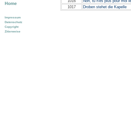
1016
Non, tu n'es plus pour moi 
Home
1017
Droben stehet die Kapelle
Impressum
Datenschutz
Copyright
Zitierweise